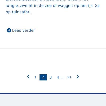
jungle, zwemt in de zee of waggelt op het ijs. Ga
op tuinsafari,
Lees verder
1
2
3
4
…
21