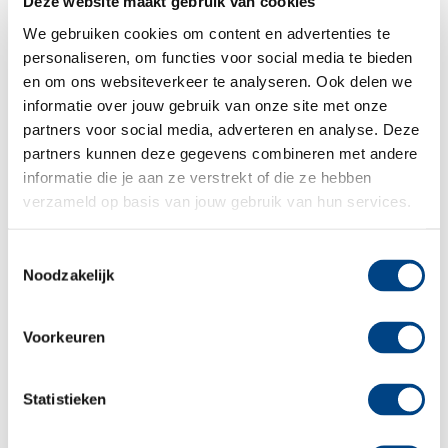
Deze website maakt gebruik van cookies
voorschoolse opvang).
Het tarief voor peuteropvang. De vergoeding
We gebruiken cookies om content en advertenties te
personaliseren, om functies voor social media te bieden
vanuit de gemeente verschilt per gemeente.
en om ons websiteverkeer te analyseren. Ook delen we
Vragen over de tarieven? Stuur een
e-mail naar
informatie over jouw gebruik van onze site met onze
partners voor social media, adverteren en analyse. Deze
onze afdeling klantenservice
of bel 0251 – 658
partners kunnen deze gegevens combineren met andere
058.
informatie die je aan ze verstrekt of die ze hebben
verzameld op basis van jouw gebruik van hun services.
Toestemmingsselectie
Noodzakelijk
Voorkeuren
Statistieken