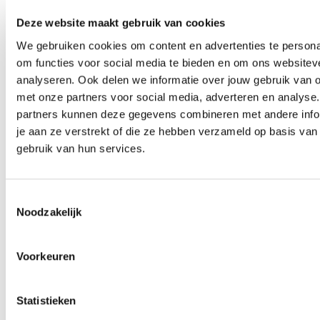
passende manier, rekening houdend met de aard
van de gegevens, de risico’s van het gebruik van
Deze website maakt gebruik van cookies
de persoonsgegevens, de kosten van beveiliging
We gebruiken cookies om content en advertenties te persona
en de stand van de techniek. Als zich datalekken
om functies voor social media te bieden en om ons websitev
voordoen waarbij persoonsgegevens zijn
analyseren. Ook delen we informatie over jouw gebruik van o
met onze partners voor social media, adverteren en analyse
betrokken, worden deze, als dat nodig is, gemeld
partners kunnen deze gegevens combineren met andere info
aan de Autoriteit Persoonsgegevens en de
je aan ze verstrekt of die ze hebben verzameld op basis van
betrokken personen. Er kunnen bijzondere
gebruik van hun services.
omstandigheden zijn waaronder melding niet
plaatsvindt. Voor het melden van datalekken
heeft Forte Kinderopvang een interne procedure
Toestemmingsselectie
Noodzakelijk
vastgelegd.
Rechten omtrent uw gegevens
Voorkeuren
U hebt recht op inzage, rectificatie of verwijdering
van de persoonsgegeven welke we van u hebben.
Statistieken
Tevens kunt u bezwaar maken tegen de