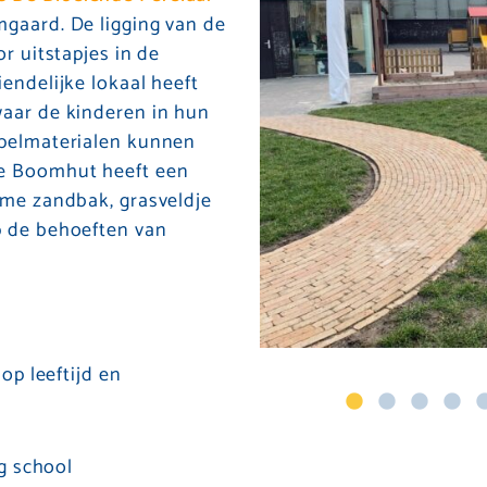
gaard. De ligging van de
or uitstapjes in de
endelijke lokaal heeft
waar de kinderen in hun
spelmaterialen kunnen
e Boomhut heeft een
ime zandbak, grasveldje
p de behoeften van
p leeftijd en
g school