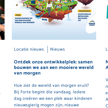
Locatie nieuws
Nieuws
L
Ontdek onze ontwikkelplek: samen
bouwen we aan een mooiere wereld
A
van morgen
V
Hoe ziet de wereld van morgen eruit?
n
Bij Forte begint die vandaag. Iedere
s
e
dag creëren we een plek waar kinderen
A
nieuwsgierig mogen zijn, nieuwe
O