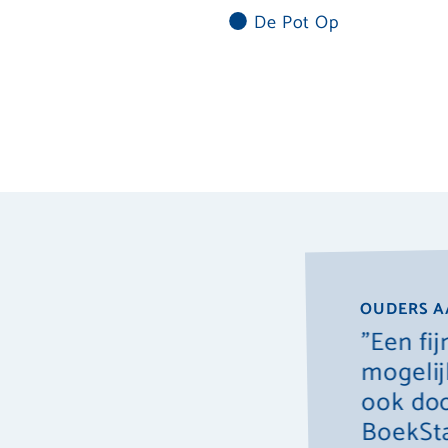
De Pot Op
OUDERS A
l leuk. Mijn zoon heeft een
"Een fi
p deze peuterspeelzaal en heeft
mogelij
ook doo
BoekSta