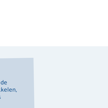
 de
"De kinderen krijgen voor en na 
kkelen,
te ontspannen door middel van b
s
(creatieve) activiteiten."