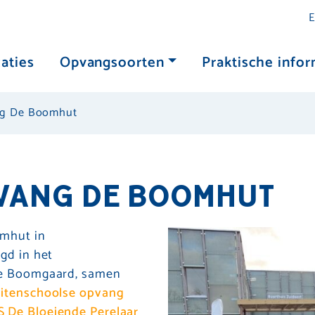
E
aties
Opvangsoorten
Praktische infor
ng De Boomhut
VANG DE BOOMHUT
mhut in
gd in het
De Boomgaard, samen
itenschoolse opvang
 De Bloeiende Perelaar