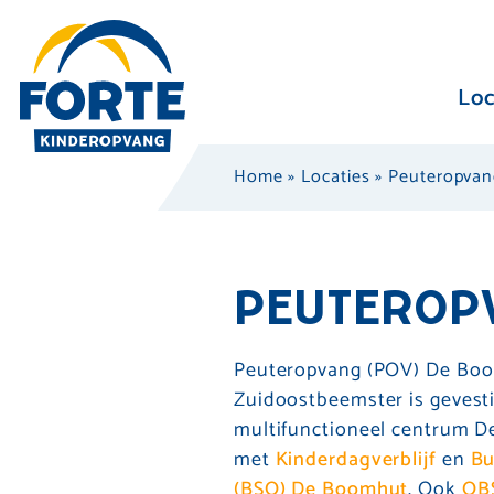
Loc
Home
»
Locaties
»
Peuteropva
PEUTEROP
Peuteropvang (POV) De Boo
Zuidoostbeemster is gevesti
multifunctioneel centrum 
met
Kinderdagverblijf
en
Bu
(BSO) De Boomhut
. Ook
OBS