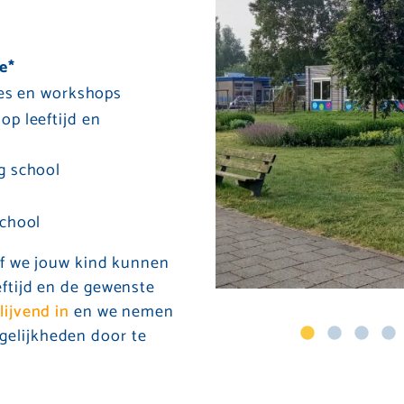
ie*
jes en workshops
p leeftijd en
g school
chool
 Of we jouw kind kunnen
eftijd en de gewenste
blijvend in
en we nemen
gelijkheden door te