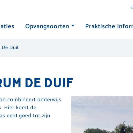
E
aties
Opvangsoorten
Praktische infor
 De Duif
UM DE DUIF
loo combineert onderwijs
k. Hier komt de
as echt goed tot zijn