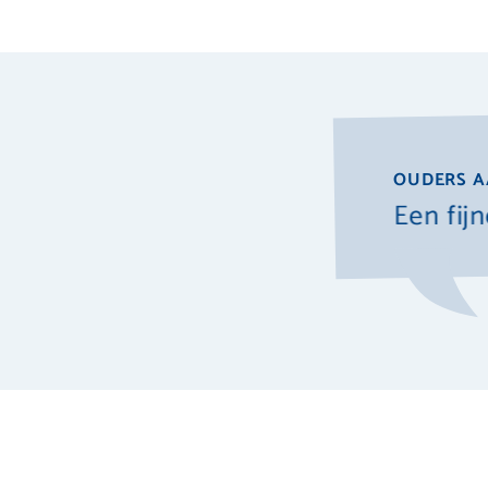
OUDERS A
ier met meerdere kinderen
Een fijn