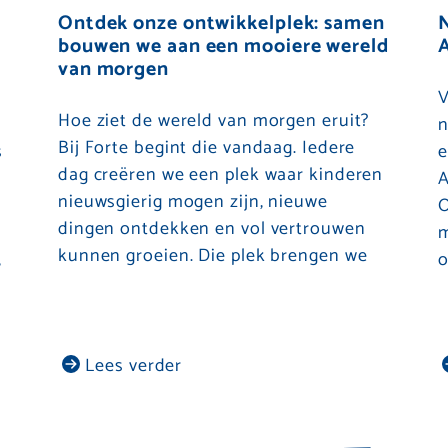
Ontdek onze ontwikkelplek: samen
bouwen we aan een mooiere wereld
A
van morgen
V
Hoe ziet de wereld van morgen eruit?
n
Bij Forte begint die vandaag. Iedere
s
e
dag creëren we een plek waar kinderen
A
nieuwsgierig mogen zijn, nieuwe
O
dingen ontdekken en vol vertrouwen
m
kunnen groeien. Die plek brengen we
,
o
Lees verder