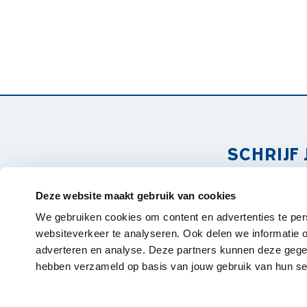
SCHRIJF 
Deze website maakt gebruik van cookies
Forte Kinderopvang, Centraal Bureau
We gebruiken cookies om content en advertenties te per
Verlegde Overtoom 24
websiteverkeer te analyseren. Ook delen we informatie o
1901 EX Castricum
adverteren en analyse. Deze partners kunnen deze gegev
hebben verzameld op basis van jouw gebruik van hun se
0251 - 658 058
info@fortekinderopvang.nl