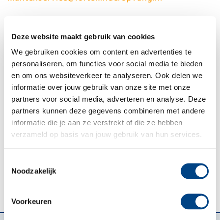
Wil je de plaats op het kinderdagverblijf na de 4e
verjaardag van je kind voor korte tijd verlengen,
Deze website maakt gebruik van cookies
dan kun je dit per e-mail of telefoon bij Forte
We gebruiken cookies om content en advertenties te
Klantenservice aanvragen.
personaliseren, om functies voor social media te bieden
en om ons websiteverkeer te analyseren. Ook delen we
Voor de buitenschoolse opvang (BSO) loopt de
informatie over jouw gebruik van onze site met onze
overeenkomst af op de laatste dag van de
partners voor social media, adverteren en analyse. Deze
zomervakantie van het jaar dat je kind in groep 8
partners kunnen deze gegevens combineren met andere
zit. Wil je eerder opzeggen? Dat kan, hou wel
informatie die je aan ze verstrekt of die ze hebben
rekening met een opzegtermijn van 1 maand. Het
verzameld op basis van jouw gebruik van hun services.
opzeggen van je overeenkomst kan per mail via
klantenservice@fortekinderopvang.nl
Toestemmingsselectie
Noodzakelijk
Voorkeuren