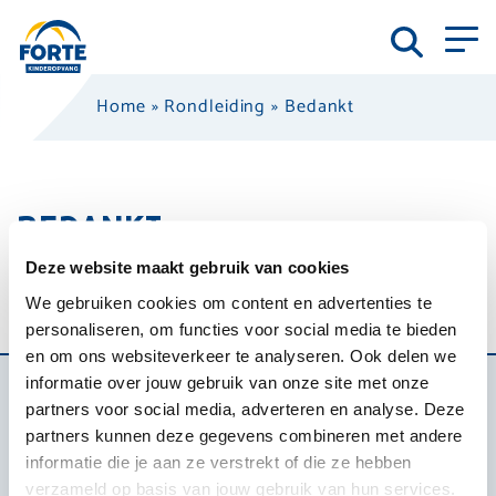
Home
»
Rondleiding
»
Bedankt
BEDANKT
Deze website maakt gebruik van cookies
Bedankt voor je bericht! We zullen
binnenkort contact met je opnemen.
We gebruiken cookies om content en advertenties te
personaliseren, om functies voor social media te bieden
en om ons websiteverkeer te analyseren. Ook delen we
informatie over jouw gebruik van onze site met onze
partners voor social media, adverteren en analyse. Deze
partners kunnen deze gegevens combineren met andere
SCHRIJF JE KIND
informatie die je aan ze verstrekt of die ze hebben
VRIJBLIJVEND IN
verzameld op basis van jouw gebruik van hun services.