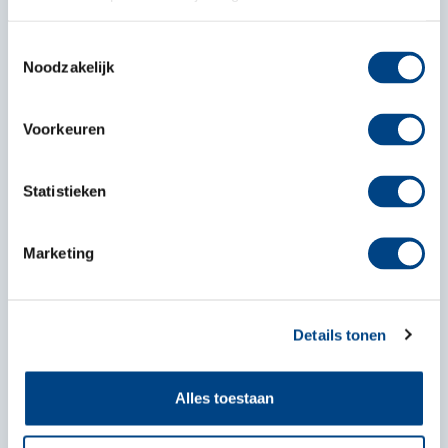
Toestemmingsselectie
Inschrijven
Noodzakelijk
Voorkeuren
Forte Kinderopvang, Centraal Bureau
Verlegde Overtoom 24
Statistieken
1901 EX Castricum
0251 - 658 058
Marketing
info@fortekinderopvang.nl
Details tonen
Over Forte Kinderopvang
Alles toestaan
Werken bij Forte