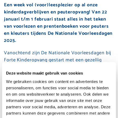
Een week vol (voor)leesplezier op al onze
kinderdagverblijven en peuteropvang! Van 22
januari t/m 1 februari staat alles in het teken
van voorlezen en prentenboeken voor peuters
en kleuters tijdens De Nationale Voorleesdagen
2025.
Vanochtend zijn De Nationale Voorleesdagen bij
Forte Kinderopvang gestart met een gezellig
voorleesontbijt. Op verschillende locaties was het
een komen en gaan van hoog bezoek. De
Deze website maakt gebruik van cookies
kinderen zaten er in een fijne pyjama klaar voor.
We gebruiken cookies om content en advertenties te
Verschillende wethouders kwamen voorlezen op
personaliseren, om functies voor social media te bieden
Kinderdagverblijf De Paradijsvogel,
en om ons websiteverkeer te analyseren. Ook delen we
informatie over jouw gebruik van onze site met onze
Kinderdagverblijf Het Zandkasteel en
partners voor social media, adverteren en analyse. Deze
Kinderdagverblijf De Beestenboel en
partners kunnen deze gegevens combineren met andere
waarnemend burgemeester Marjan van Kampen