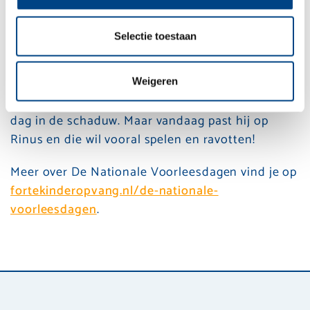
Forte lezen we dit leuke boek voor tijdens het
Voorleesontbijt en De Nationale Voorleesdagen.
Selectie toestaan
Dit avontuurlijke boek gaat over opa neushoorn
die vroeger heel wild en sterk was. Hij kon
namelijk wel honderd boomstammen tegelijk
Weigeren
optillen. Nu opa oud is, ligt hij het liefst de hele
dag in de schaduw. Maar vandaag past hij op
Rinus en die wil vooral spelen en ravotten!
Meer over De Nationale Voorleesdagen vind je op
fortekinderopvang.nl/de-nationale-
voorleesdagen
.