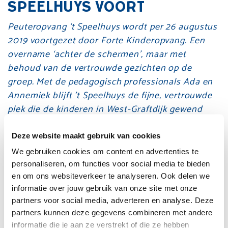
SPEELHUYS VOORT
Peuteropvang ‘t Speelhuys wordt per 26 augustus
2019 voortgezet door Forte Kinderopvang. Een
overname ‘achter de schermen’, maar met
behoud van de vertrouwde gezichten op de
groep. Met de pedagogisch professionals Ada en
Annemiek blijft ’t Speelhuys de fijne, vertrouwde
plek die de kinderen in West-Graftdijk gewend
zijn.
Deze website maakt gebruik van cookies
Het bestuur van peuteropvang ‘t Speelhuys heeft
We gebruiken cookies om content en advertenties te
Forte Kinderopvang benaderd met de vraag de
personaliseren, om functies voor social media te bieden
Peuteropvang in West-Graftdijk over te nemen en
en om ons websiteverkeer te analyseren. Ook delen we
voort te zetten.
informatie over jouw gebruik van onze site met onze
partners voor social media, adverteren en analyse. Deze
Peuteropvang ‘t Speelhuys is gevestigd aan de
partners kunnen deze gegevens combineren met andere
Kanaaldijk 1a te West-Graftdijk, in het
informatie die je aan ze verstrekt of die ze hebben