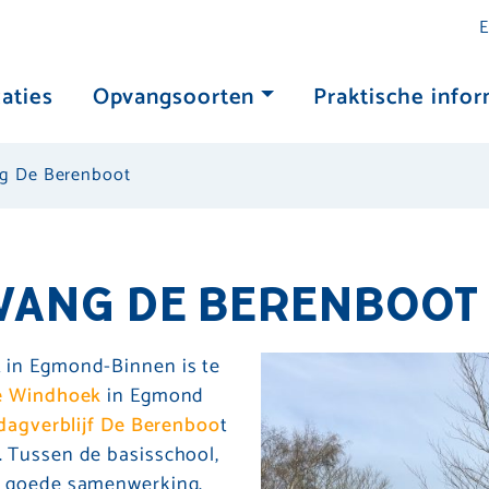
E
aties
Opvangsoorten
Praktische infor
g De Berenboot
VANG DE BERENBOOT
 in Egmond-Binnen is te
e Windhoek
in Egmond
dagverblijf De Berenboo
t
. Tussen de basisschool,
n goede samenwerking.