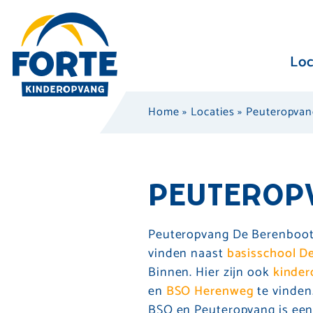
Loc
Home
»
Locaties
»
Peuteropvan
PEUTEROP
Peuteropvang De Berenboot
vinden naast
basisschool D
Binnen. Hier zijn ook
kinder
en
BSO Herenweg
te vinden
BSO en Peuteropvang is ee