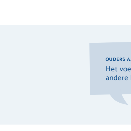
OUDERS A
iding voor de basisschool.
Het voe
andere 