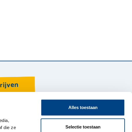
rijven
Alles toestaan
r Forte
Inschrijven
deropvang
Rondleiding
edia,
Selectie toestaan
ken bij Forte
Kosten berekenen
f die ze