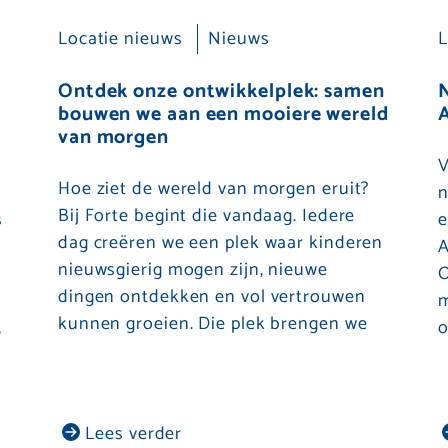
Locatie nieuws
Nieuws
L
Ontdek onze ontwikkelplek: samen
bouwen we aan een mooiere wereld
A
van morgen
V
Hoe ziet de wereld van morgen eruit?
n
Bij Forte begint die vandaag. Iedere
s
e
dag creëren we een plek waar kinderen
A
nieuwsgierig mogen zijn, nieuwe
O
dingen ontdekken en vol vertrouwen
m
kunnen groeien. Die plek brengen we
,
o
Lees verder