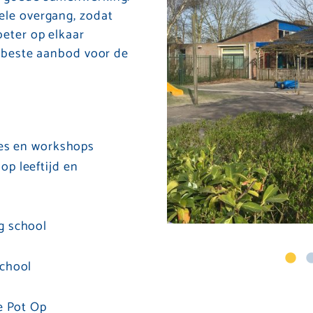
ele overgang, zodat
eter op elkaar
t beste aanbod voor de
jes en workshops
p leeftijd en
g school
chool
e Pot Op