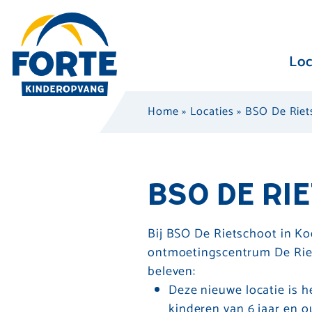
Loc
Home
»
Locaties
»
BSO De Riet
BSO DE RI
Bij BSO De Rietschoot in Koe
ontmoetingscentrum De Riets
beleven:
Deze nieuwe locatie is h
kinderen van 6 jaar en o