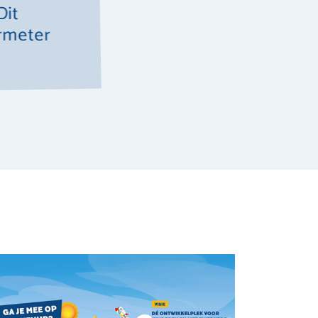
Dit
"Fijne opvang met fantastische 
ermeter
activiteiten en spellen en enor
team!"