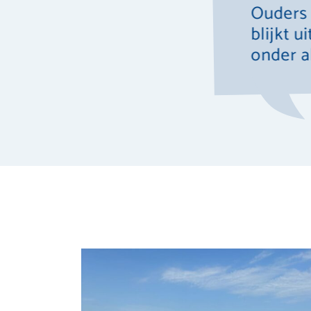
l leuk. Mijn zoon heeft een
Ouders 
p deze peuterspeelzaal en heeft
blijkt 
onder a