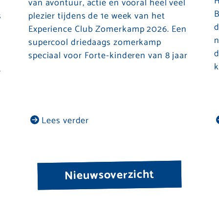
H
van avontuur, actie en vooral heel veel
B
s
plezier tijdens de 1e week van het
d
Experience Club Zomerkamp 2026. Een
n
supercool driedaags zomerkamp
d
speciaal voor Forte-kinderen van 8 jaar
k
,
Lees verder
Nieuwsoverzicht