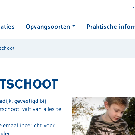
E
aties
Opvangsoorten
Praktische infor
schoot
ETSCHOOT
dijk, gevestigd bij
choot, valt van alles te
elemaal ingericht voor
uder.