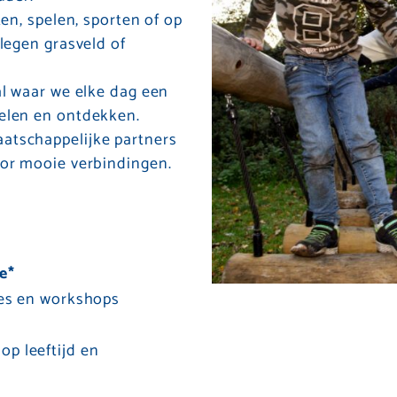
en, spelen, sporten of op
legen grasveld of
al waar we elke dag een
elen en ontdekken.
tschappelijke partners
or mooie verbindingen.
ie*
jes en workshops
p leeftijd en