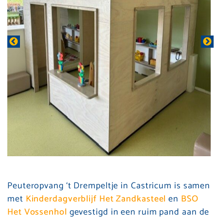
Peuteropvang ‘t Drempeltje in Castricum is samen
met
Kinderdagverblijf Het Zandkasteel
en
BSO
Het Vossenhol
gevestigd in een ruim pand aan de