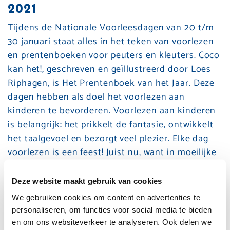
2021
Tijdens de Nationale Voorleesdagen van 20 t/m
30 januari staat alles in het teken van voorlezen
en prentenboeken voor peuters en kleuters. Coco
kan het!, geschreven en geïllustreerd door Loes
Riphagen, is Het Prentenboek van het Jaar. Deze
dagen hebben als doel het voorlezen aan
kinderen te bevorderen. Voorlezen aan kinderen
is belangrijk: het prikkelt de fantasie, ontwikkelt
het taalgevoel en bezorgt veel plezier. Elke dag
voorlezen is een feest! Juist nu, want in moeilijke
tijden verlangen we naar verbinding met de
wereld om ons heen, naar troost, naar
Deze website maakt gebruik van cookies
ontspanning. Juist dan maken boeken het
We gebruiken cookies om content en advertenties te
verschil. Even ontsnappen aan de werkelijkheid,
personaliseren, om functies voor social media te bieden
of je verdiepen in de achtergronden van de
en om ons websiteverkeer te analyseren. Ook delen we