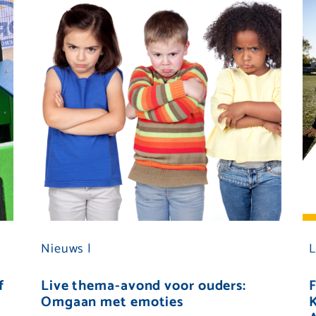
Nieuws |
L
f
Live thema-avond voor ouders:
F
Omgaan met emoties
K