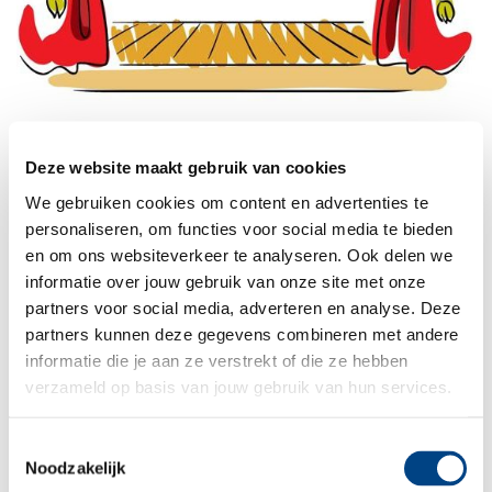
Deel dit artikel
Deze website maakt gebruik van cookies
We gebruiken cookies om content en advertenties te
personaliseren, om functies voor social media te bieden
en om ons websiteverkeer te analyseren. Ook delen we
02-02-2019
informatie over jouw gebruik van onze site met onze
1 minuut
partners voor social media, adverteren en analyse. Deze
partners kunnen deze gegevens combineren met andere
THEMA FEBRUARI
informatie die je aan ze verstrekt of die ze hebben
In februari gaan alle kinderdagverblijven en BSO’s
verzameld op basis van jouw gebruik van hun services.
aan de slag binnen het thema “Theater en
muziek”. Een heerlijk veelzijdig thema, waarin de
Toestemmingsselectie
Noodzakelijk
kinderen al hun fantasie kwijt kunnen!