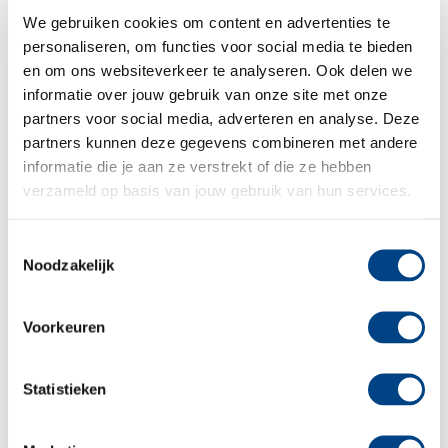
SPRING IN ALKMAAR!
We gebruiken cookies om content en advertenties te
personaliseren, om functies voor social media te bieden
Woensdag 17 juni was het zover: we vierden onze
en om ons websiteverkeer te analyseren. Ook delen we
vernieuwde locatie. En wat hebben we genoten!
informatie over jouw gebruik van onze site met onze
Samen met kinderen, ouders en buurtgenoten
partners voor social media, adverteren en analyse. Deze
maakten we er een middag vol plezier, energie en
partners kunnen deze gegevens combineren met andere
springen van.
informatie die je aan ze verstrekt of die ze hebben
verzameld op basis van jouw gebruik van hun services.
Van creatieve knutselmomenten tot springen op
de mini-trampolines en het springkussen: overal
Toestemmingsselectie
zag je blije gezichten. Ondertussen konden
Noodzakelijk
bezoekers onze vernieuwde locatie ontdekken
tijdens een rondleiding. Wij kijken met een grote
Voorkeuren
glimlach terug op een geslaagde middag. Dank
aan iedereen die erbij was en dit moment met
Statistieken
ons deelde!
Onze open middag van
Kinderdagverblijf
en
BSO