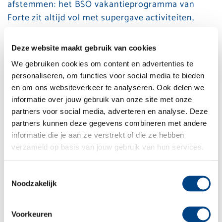
afstemmen: het BSO vakantieprogramma van
Forte zit altijd vol met supergave activiteiten,
workshops en uitstapjes! Voor zowel jong als oud,
van sportief tot creatief; aan alle kinderen is
Deze website maakt gebruik van cookies
gedacht tijdens de buitenschoolse opvang in de
We gebruiken cookies om content en advertenties te
vakantie.
personaliseren, om functies voor social media te bieden
en om ons websiteverkeer te analyseren. Ook delen we
Bij Forte Kinderopvang kun je terecht voor:
informatie over jouw gebruik van onze site met onze
partners voor social media, adverteren en analyse. Deze
Voorschoolse opvang
partners kunnen deze gegevens combineren met andere
Naschoolse opvang, inclusief of exclusief
informatie die je aan ze verstrekt of die ze hebben
schoolvakanties.
verzameld op basis van jouw gebruik van hun services.
Of alleen opvang tijdens de schoolvakanties
Extra opvang tegen regulier tarief, mits de
Toestemmingsselectie
bezetting het toelaat.
Noodzakelijk
Meer informatie? Bel 0251 – 658 058, mail
Voorkeuren
klantenservice@fortekinderopvang.nl
of
kijk hier
!