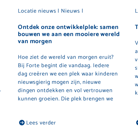
Locatie nieuws |
Nieuws |
L
Ontdek onze ontwikkelplek: samen
T
bouwen we aan een mooiere wereld
van morgen
V
a
Hoe ziet de wereld van morgen eruit?
l
v
Bij Forte begint die vandaag. Iedere
s
dag creëren we een plek waar kinderen
n
w
nieuwsgierig mogen zijn, nieuwe
w
dingen ontdekken en vol vertrouwen
r
k
kunnen groeien. Die plek brengen we
Lees verder