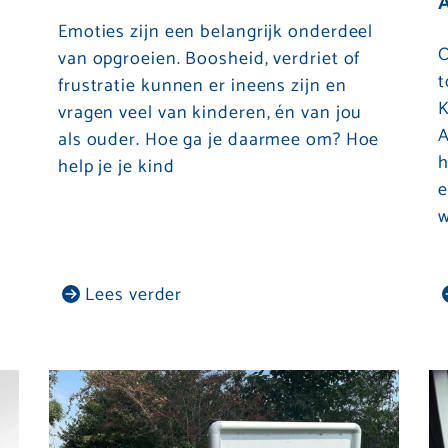
Emoties zijn een belangrijk onderdeel
O
van opgroeien. Boosheid, verdriet of
t
frustratie kunnen er ineens zijn en
K
vragen veel van kinderen, én van jou
A
als ouder. Hoe ga je daarmee om? Hoe
h
e
help je je kind
e
w
Lees verder