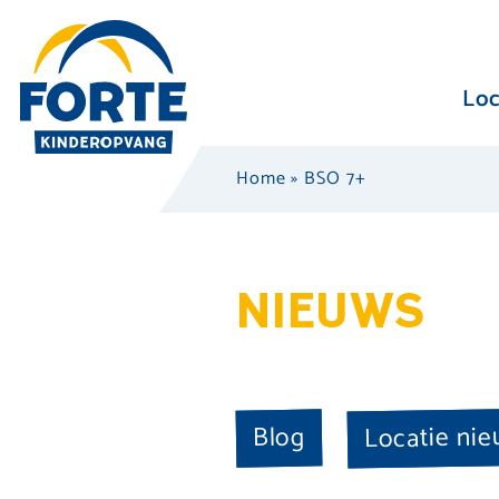
Loc
Home
»
BSO 7+
NIEUWS
Locatie ni
Blog