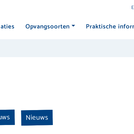
E
aties
Opvangsoorten
Praktische infor
euws
Nieuws