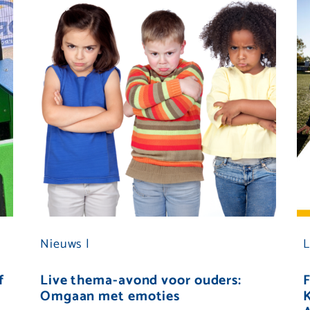
Nieuws |
L
f
Live thema-avond voor ouders:
F
Omgaan met emoties
K