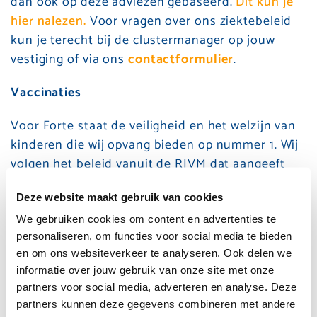
dan ook op deze adviezen gebaseerd.
Dit kun je
hier nalezen.
Voor vragen over ons ziektebeleid
kun je terecht bij de clustermanager op jouw
vestiging of via ons
contactformulier
.
Vaccinaties
Voor Forte staat de veiligheid en het welzijn van
kinderen die wij opvang bieden op nummer 1. Wij
volgen het beleid vanuit de RIVM dat aangeeft
dat een vaccinatiegraad van 95%
Deze website maakt gebruik van cookies
groepsimmuniteit voor alle kinderen tegen
bepaalde ernstige infectieziekten geeft. Op dit
We gebruiken cookies om content en advertenties te
personaliseren, om functies voor social media te bieden
moment wordt op onze kinderdagverblijven aan
en om ons websiteverkeer te analyseren. Ook delen we
deze norm voldaan.
informatie over jouw gebruik van onze site met onze
partners voor social media, adverteren en analyse. Deze
Beleid vaccinaties Forte Kinderopvang
partners kunnen deze gegevens combineren met andere