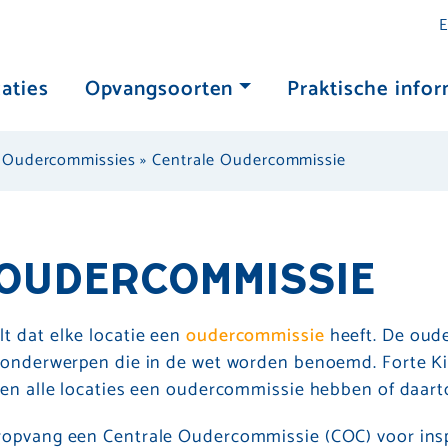
E
aties
Opvangsoorten
Praktische infor
»
Oudercommissies
»
Centrale Oudercommissie
 OUDERCOMMISSIE
t dat elke locatie een
oudercommissie
heeft. De oud
l onderwerpen die in de wet worden benoemd. Forte K
ien alle locaties een oudercommissie hebben of daart
ropvang een Centrale Oudercommissie (COC) voor ins