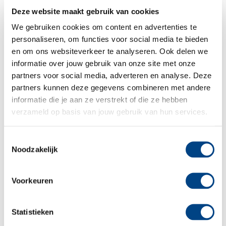
Beweging
:
Deze website maakt gebruik van cookies
Beweging stimuleert de denkontwikkeling en
We gebruiken cookies om content en advertenties te
vice versa. Motoriek, dans, sport, drama en
personaliseren, om functies voor social media te bieden
beeldende vorming is dus de basis voor een
en om ons websiteverkeer te analyseren. Ook delen we
lerende toekomst.
informatie over jouw gebruik van onze site met onze
Spelen/ontdekken:
partners voor social media, adverteren en analyse. Deze
Kinderen zijn kleine wetenschappers, spelen
partners kunnen deze gegevens combineren met andere
en ontdekken is daarom zeer betekenisvol.
informatie die je aan ze verstrekt of die ze hebben
Maak hierbij gebruik van de nieuwsgierigheid
verzameld op basis van jouw gebruik van hun services.
en geef ze bewegingsvrijheid.
Muziek:
Toestemmingsselectie
Noodzakelijk
Zingen en musiceren ondersteunt de
ontwikkeling van sleutelvaardigheden als
luisteren en lezen en stimuleert de
Voorkeuren
emotionele intelligentie.
Durf
:
Statistieken
Groot worden vraagt durf. Leer kinderen