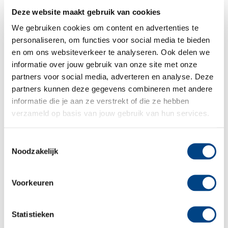
plaatjes. Een peuter kan al heel bewust een boek
Deze website maakt gebruik van cookies
kiezen. Hij weet welk boek hij wil lezen en heeft
We gebruiken cookies om content en advertenties te
inmiddels een eigen smaak ontwikkeld. Plaatjes
personaliseren, om functies voor social media te bieden
kijken blijft nog belangrijk, maar maken meer
en om ons websiteverkeer te analyseren. Ook delen we
onderdeel uit van het verhaal. Eenvoudige
informatie over jouw gebruik van onze site met onze
partners voor social media, adverteren en analyse. Deze
teksten met rijm en herhaling zijn een aanrader.
partners kunnen deze gegevens combineren met andere
Ze scheppen een bepaalde verwachting en helpen
informatie die je aan ze verstrekt of die ze hebben
te voorspellen wat er komen gaat. Het kind wordt
verzameld op basis van jouw gebruik van hun services.
gestimuleerd om hardop ‘mee te lezen’, het roept
(rijm)woorden en vult zinnen aan.
Toestemmingsselectie
Noodzakelijk
Kinderen vinden het fijn als een boek vaker
voorgelezen wordt. ‘Nog een keer!’ is toch wel een
Voorkeuren
uitspraak die na het voorlezen geregeld gehoord
wordt. Het is een ‘feest van herkenning’, maar ook
krijgen kinderen door herhaling een beter beeld
Statistieken
van het verhaal. Herhaling zorgt er niet alleen